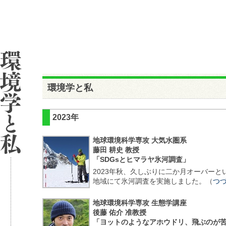
環境学と私
2023年
地球環境科学専攻 大気水圏系
藤田 耕史 教授
「SDGsとヒマラヤ氷河調査」
2023年秋、久しぶりに二か月オーバー
地域にて氷河調査を実施しました。（
つ
地球環境科学専攻 生態学講座
後藤 佑介 准教授
「ヨットのようなアホウドリ、飛ぶのが