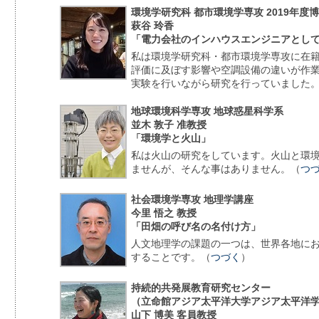
環境学研究科 都市環境学専攻 2019年度
萩谷 玲香
「電力会社のインハウスエンジニアとし
私は環境学研究科・都市環境学専攻に在
評価に及ぼす影響や空調設備の違いが作
実験を行いながら研究を行っていました
地球環境科学専攻 地球惑星科学系
並木 敦子 准教授
「環境学と火山」
私は火山の研究をしています。火山と環
ませんが、そんな事はありません。（
つ
社会環境学専攻 地理学講座
今里 悟之 教授
「田畑の呼び名の名付け方」
人文地理学の課題の一つは、世界各地に
することです。（
つづく
）
持続的共発展教育研究センター
（立命館アジア太平洋大学アジア太平洋学
山下 博美 客員教授