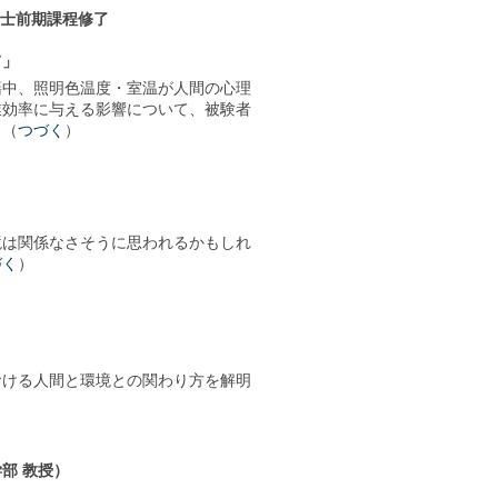
博士前期課程修了
て」
籍中、照明色温度・室温が人間の心理
業効率に与える影響について、被験者
。（
つづく
）
境は関係なさそうに思われるかもしれ
づく
）
おける人間と環境との関わり方を解明
部 教授）