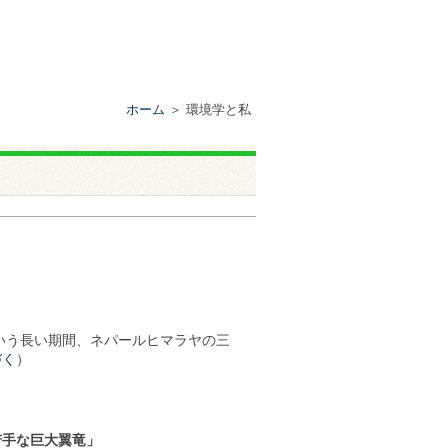
ホーム
＞ 環境学と私
という長い期間、ネパールヒマラヤの三
づく
）
苦手な巨大翼竜」