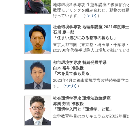
地球環境科学専攻 生態学講座の後藤佑介
数理モデリングを組み合わせ、動物の移
行っています。（
つづく
）
社会環境学専攻 地理学講座 2021年度博
石川 慶一郎
「住まい選びにみる都市の暮らし」
東京大都市圏（東京都・埼玉県・千葉県
は1990年代後半以降人口増加が続いてい
都市環境学専攻 持続発展学系
白木 裕斗 准教授
「木を見て森も見る」
2023年4月に都市環境学専攻持続発展学
す。（
つづく
）
社会環境学専攻 環境法政論講座
赤渕 芳宏 准教授
「環境学入門と「環境学」と私」
全学教育科目のカリキュラムが2022年