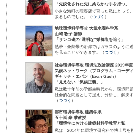
「先鋭化された先に柔らかな手を持つ」
小さな港町の理容店で育った私にとって、
張るものでした。（
つづく
）
地球環境科学専攻 大気水圏科学系
山崎 敦子 講師
「サンゴ礁の“透明な”栄養塩を追う」
熱帯・亜熱帯の沿岸ではガラスのように
を見ることができます。（
つづく
）
社会環境学専攻 環境法政論講座 2019年
気候ネットワーク（プログラム・コーデ
ギャッチ・エバン（Evan Gach）
「見えない「気候正義」」
私は数十年前の学部生時代から、環境問
社会的な問題として捉え、分析し、解決
（
つづく
）
都市環境学専攻 建築学系
五十嵐 豪 准教授
「環境学における建築材料学教育と私」
私は，2014年に環境学研究科で博士号