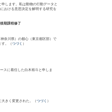
と申します。私は動物の行動データと
動における意思決定を解明する研究を
士後期課程修了
・神奈川県）の都心（東京都区部）で
ます。（
つづく
）
コースに着任した白木裕斗と申しま
度に大きく変更された。（
つづく
）