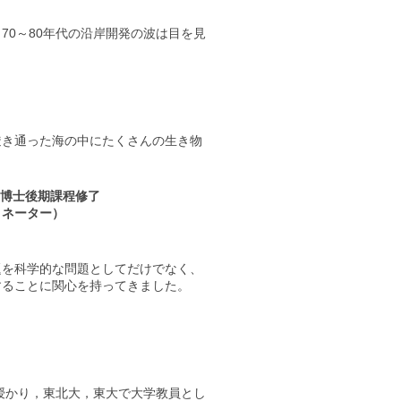
70～80年代の沿岸開発の波は目を見
透き通った海の中にたくさんの生き物
度博士後期課程修了
ィネーター）
題を科学的な問題としてだけでなく、
することに関心を持ってきました。
を授かり，東北大，東大で大学教員とし