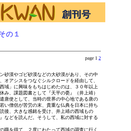
その１
page 1
2
ン砂漠やゴビ砂漠などの大砂漠があり、その中
、オアシスをつなぐシルクロードを経由して、
西域」に興味をもちはじめたのは、３０年以上
休み、課題図書として『天平の甍』（井上靖）
遣唐使として、当時の世界の中心地である唐の
若い僧侶が苦労の末、貴重な仏典を日本に持ち
読後、大きな感銘を受け、井上靖の西域もの
』などを読んだ。そうして、私の西域に対する
の職を得て、２度にわたって西域の調査に行く