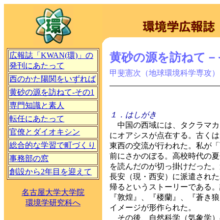
広報誌「KWAN(環)」の
黄砂の源を訪ねて－
発刊にあたって
甲斐憲次（地球環境科学専攻）
西のかた陽関をいずれば
黄砂の源を訪ねて-その1
専門知識と素人
１．はしがき
転任にあたって
中国の西域には、タクラマカ
官僚とダイオキシン
にオアシスが点在する。古くは
総合的な学習で町づくり
東西の交流が行われた。私が「
前にさかのぼる。高校時代の夏
事務部の窓
を読んだのが切っ掛けだった。
創設から2年目を迎えて
長安（現・西安）に派遣された
帰るというストーリーである。
名古屋大学大学院
『敦煌』、『楼蘭』、『蒼き狼
環境学研究科へ
イメージが形作られた。
その後、自然科学（気象学）