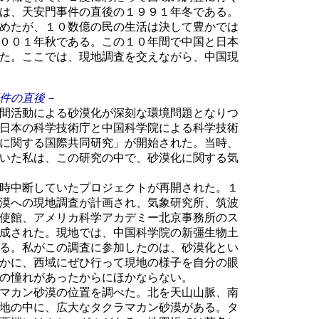
は、天安門事件の直後の１９９１年冬である。
めたが、１０数億の民の生活は決して豊かでは
００１年秋である。この１０年間で中国と日本
た。ここでは、現地調査を交えながら、中国現
件の直後－
間活動による砂漠化が深刻な環境問題となりつ
日本の科学技術庁と中国科学院による科学技術
に関する国際共同研究」が開始された。当時、
いた私は、この研究の中で、砂漠化に関する気
時中断していたプロジェクトが再開された。１
漠への現地調査が計画され、気象研究所、筑波
使館、アメリカ科学アカデミー北京事務所のス
成された。現地では、中国科学院の新彊生物土
る。私がこの調査に参加したのは、砂漠化とい
かに、西域にぜひ行って現地の様子を自分の眼
の憧れがあったからにほかならない。
マカン砂漠の位置を調べた。北を天山山脈、南
地の中に、広大なタクラマカン砂漠がある。タ