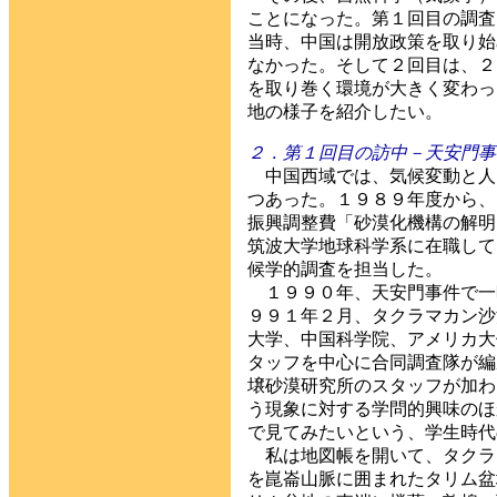
ことになった。第１回目の調査
当時、中国は開放政策を取り始
なかった。そして２回目は、２
を取り巻く環境が大きく変わっ
地の様子を紹介したい。
２．第１回目の訪中－天安門事
中国西域では、気候変動と人
つあった。１９８９年度から、
振興調整費「砂漠化機構の解明
筑波大学地球科学系に在職して
候学的調査を担当した。
１９９０年、天安門事件で一
９９１年２月、タクラマカン沙
大学、中国科学院、アメリカ大
タッフを中心に合同調査隊が編
壌砂漠研究所のスタッフが加わ
う現象に対する学問的興味のほ
で見てみたいという、学生時代
私は地図帳を開いて、タクラ
を崑崙山脈に囲まれたタリム盆