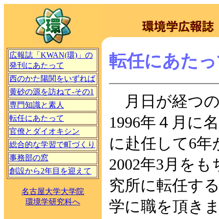
広報誌「KWAN(環)」の
転任にあたっ
発刊にあたって
西のかた陽関をいずれば
黄砂の源を訪ねて-その1
月日が経つの
専門知識と素人
転任にあたって
1996年４月
官僚とダイオキシン
に赴任して6年
総合的な学習で町づくり
事務部の窓
2002年3月
創設から2年目を迎えて
究所に転任す
名古屋大学大学院
環境学研究科へ
学に職を頂き