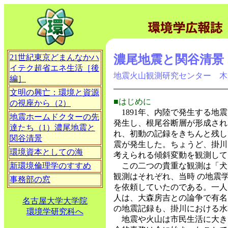
21世紀東京どまんなかハ
濃尾地震と関谷清景
イテク超省エネ生活［後
地震火山観測研究センター 木
編］
文明の興亡：環境と資源
■はじめに
の視座から（2）
1891年、内陸で発生する地
地震ホームドクターの先
発生し、根尾谷断層が形成され
達たち（1）濃尾地震と
れ、初動の記録をきちんと残し
関谷清景
震が発生した。ちょうど、掛川
環境資本としての海
考えられる傾斜変動を観測して
新環境倫理学のすすめ
この二つの貴重な観測は「犬
観測はそれぞれ、当時 の地震
事務部の窓
を依頼していたのである。一人
人は、大森房吉との論争で有名
名古屋大学大学院
の地震記録も、掛川における水
環境学研究科へ
地震や火山は市民生活に大き