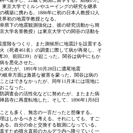
科へ進学し、22歳で英国に留学する。結核のた
、東京大学でミルンやユーイングの研究を継承
構築に携わる。1886年に初の日本人教授12人
世界初の地震学教授となる。
阜県下の地震観測強化は、彼の研究活動から簡
京大学名誉教授）は東京大学での関谷の活動を
震度階をつくり、また測候所に地震計を設置する
噴火（死者461名）の調査に際して病が再発し、そ
死者20、前回239）が起こった。関谷は病中にもか
病を悪化させた。
たが、1891年10月28日に濃尾地震
地の岐阜方面は激甚な被害を蒙った。関谷は病の
ことはできなかったが、同年11月末には現地に
おこなった。
予防調査会の活性化などに努めたが、またまた病
禅昌寺に再度転地した。そして、1896年1月8日
ことも多く、無念の一言だったと想像する。
理はしかるべきと考える。それにしても、すご
ある。自分の命と交換する観測になっている。
直すため噴火直前のカルデラ内へ降りていく一