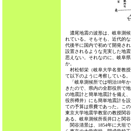
濃尾地震の波形は、岐阜測候
れている。そもそも、近代的な
代後半に国内で初めて開発され
設置されるような充実した地震
思えない。それなのに、岐阜県
か。
村松郁栄（岐阜大学名誉教授
て以下のように考察している。
「岐阜測候所では明治18年か
きたので、県内の全郡役所で地
の地震計と簡単地震計を備え、
役所樽井）にも簡単地震計を設
ての予算は県費であった。この
東京大学地震学教室の教授関谷
ある。岐阜測候所長井口と関谷
関谷清景は、1854年に大垣