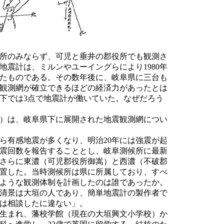
所のみならず、可児と垂井の郡役所でも観測さ
地震計は、ミルンやユーイングらにより1980年
たものである。その数年後に、岐阜県に三台も
観測網が確立できるほどの経済力があったとは
下では3点で地震計が働いていた。なぜだろう
）は、岐阜県下に展開された地震観測網につい
ら有感地震が多くなり、明治20年には強震が起
震回数を報告することとし、岐阜測候所に最新
さらに東濃（可児郡役所御嵩）と西濃（不破郡
置した。当時測候所は県に所属しており、すべ
ような観測体制を計画したのは誰であったか。
清景は大垣の人であり、簡単地震計の製作者で
は相談したに違ない」。
で生まれ、藩校学館（現在の大垣興文小学校）か