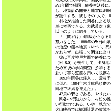
ら東京の大学南校、開成学校工
め1年間で帰国し療養生活後に
し、地震計の開発と地震観測網の
が誕生する。彼もその1人で、
村松が推論した関谷による岐
単に考察できる。力武常次（東
以下のように紹介している。
「（関谷は）4階級からなる
努力をした。1888年の磐梯山
の治療中熊本地震（M=6.3、
かわらず、出張して調査に当り
彼は再度神戸方面で療養につとめ
（M=8.0）が発生して、出身
ため直後の学術調査に参加する
赴いて専ら駕籠を用いて視察を
1893年関谷は帰京し、震災
に倒れ、1894年末兵庫県須磨の
同地で終焉を迎えた」。
42歳の若さである。やりたい
関谷の行動力から、村松の推
い行動力である。いや 執念で
火山映画では観測計器の故障を