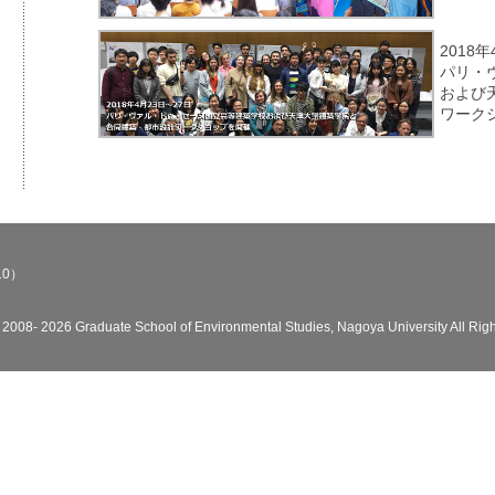
2018
パリ・
および
ワーク
10）
© 2008-
2026 Graduate School of Environmental Studies, Nagoya University All Rig