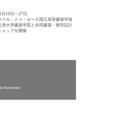
年4月23日～27日
ヴァル・ドゥ・セーヌ国立高等建築学校
天津大学建築学院と合同建築・都市設計
ショップを開催
hts Reserved