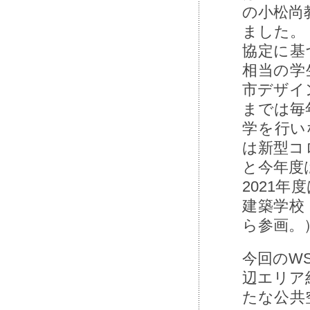
の⼩松尚
ました。 
協定に基
相当の学
市デザイ
までは毎
学を⾏い
は新型コ
と今年度
2021
建築学校（
ら参画。
今回のW
辺エリア
たな公共空