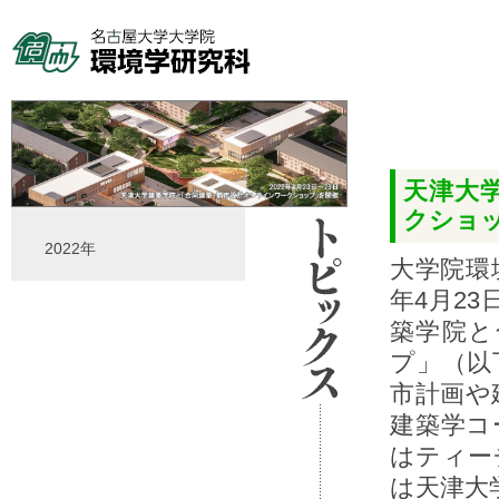
天津⼤
クショ
2022年
⼤学院環
年4⽉23
築学院と
プ」（以
市計画や
建築学コ
はティー
は天津⼤