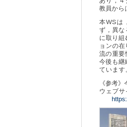
あり，４
教員から
本WSは
ず，異な
に取り組
ョンの在
流の重要
今後も継
ています
《参考》
ウェブサ
https